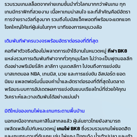
รวบรวมเกมสล็อตจากค่ายเกมชั้นนำทั่วโลกมากกว่าพันเกม ทุก
เกมมีกราฟิกที่สวยงาม เนื้อหาเกมน่าสนใจ และที่สำคัญคือมีอัตรา
การจ่ายรางวัลที่สูงมาก รวมถึงโบนัสแจ็คพอตที่พร้อมจะแตกแจก
โชคใหญ่ให้แก่ผู้เล่นในทุกๆ นาทีของการหมุนวงล้อ
เดิมพันกีฬาครบวงจรพร้อมอัตราต่อรองที่ดีที่สุด
คอกีฬาตัวจริงต้องไม่พลาดการเข้าใช้งานในหมวดหมู่
กีฬา BK8
แหล่งรวมการเดิมพันกีฬาจากทั่วทุกมุมโลก ไม่ว่าจะเป็นฟุตบอลลีก
ดังอย่างพรีเมียร์ลีก ลาลีกา บุนเดสลีกา ไปจนถึงการแข่งขัน
บาสเกตบอล NBA, เทนนิส, มวย และการแข่งขัน อีสปอร์ต ยอด
นิยม แพลตฟอร์มนี้มอบค่าน้ำและอัตราต่อรองที่ดีที่สุดในตลาด
พร้อมระบบการอัปเดตผลการแข่งขันแบบเรียลไทม์ที่ช่วยให้คุณ
วิเคราะห์และวางเดิมพันได้อย่างแม่นยำ
มิติใหม่ของเกมไพ่และเกมกระดานพื้นบ้าน
นอกเหนือจากเกมคาสิโนสากลแล้ว ผู้เล่นชาวไทยยังสามารถ
เพลิดเพลินไปกับหมวดหมู่
เกมไพ่ BK8
ซึ่งรวบรวมเกมไพ่ยอดฮิต
และเกมกระดานที่คุ้นเคย เช่น ไพ่แคง ป๊อกเด้ง น้ำเต้าปูปลา และเก้า