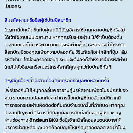
เป็นอิสระ
ลืมรหัสผ่านหรือชื่อผู้ใช้บัญชีสมาชิก
ปัญหานี้มักเกิดขึ้นกับผู้เล่นที่มีบัญชีการใช้งานหลายบัญชีหรือไม่
ได้เข้าใช้งานเป็นเวลานาน หากคุณลืมรหัสผ่าน ไม่จำเป็นต้องตื่น
ตระหนกและไม่ควรพยายามเดารหัสผ่านซ้ำๆ เพราะอาจทำให้ระบบ
ล็อกบัญชีของคุณเพื่อความปลอดภัย วิธีแก้ไขคือให้คลิกที่ปุ่ม “ลืม
รหัสผ่าน” ใต้ช่องกรอกข้อมูล ระบบจะส่งลิงก์สำหรับรีเซ็ตรหัสผ่าน
ใหม่ไปยังอีเมลหรือเบอร์โทรศัพท์ที่คุณผูกไว้กับบัญชีทันที
บัญชีถูกล็อกชั่วคราวเนื่องจากกรอกข้อมูลผิดหลายครั้ง
เพื่อป้องกันไม่ให้บุคคลอื่นพยายามสุ่มรหัสผ่านเพื่อขโมยบัญชีของ
คุณ ระบบความปลอดภัยจะทำการล็อกบัญชีโดยอัตโนมัติหากมี
การกรอกรหัสผ่านผิดติดต่อกันเกินจำนวนครั้งที่กำหนด หากคุณ
ประสบปัญหานี้ วิธีการที่ดีที่สุดคือการติดต่อทีมงานผู้เชี่ยวชาญ
ผ่านช่องทาง
ติดต่อเรา BK8
ซึ่งมีเจ้าหน้าที่คอยสแตนด์บายให้
บริการช่วยเหลือและปลดล็อกบัญชีให้แก่สมาชิกตลอด 24 ชั่วโมง