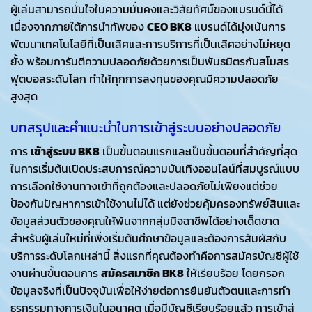
ผู้เล่นสามารถมั่นใจในความมั่นคงและวิสัยทัศน์ของแบรนด์นี้ได้
เนื่องจากภายใต้การนำทัพของ
CEO BK8
แบรนด์ได้มุ่งเน้นการ
พัฒนาเทคโนโลยีที่เป็นเลิศและการบริการที่เป็นเลิศอย่างไม่หยุด
ยั้ง พร้อมการันตีความปลอดภัยด้วยการเป็นพันธมิตรกับสโมสร
ฟุตบอลระดับโลก ทำให้ทุกการลงทุนของคุณมีความปลอดภัย
สูงสุด
บทสรุปและคำแนะนำในการเข้าสู่ระบบอย่างปลอดภัย
การ
เข้าสู่ระบบ BK8
เป็นขั้นตอนแรกและเป็นขั้นตอนที่สำคัญที่สุด
ในการเริ่มต้นเปิดประสบการณ์ความบันเทิงออนไลน์ที่สมบูรณ์แบบ
การเลือกใช้งานทางเข้าที่ถูกต้องและปลอดภัยไม่เพียงแต่ช่วย
ป้องกันปัญหาการเข้าใช้งานไม่ได้ แต่ยังช่วยคุ้มครองทรัพย์สินและ
ข้อมูลส่วนตัวของคุณให้พ้นจากกลุ่มมิจฉาชีพได้อย่างเด็ดขาด
สำหรับผู้เล่นใหม่ที่เพิ่งเริ่มต้นศึกษาข้อมูลและต้องการสัมผัสกับ
บริการระดับโลกเหล่านี้ สิ่งแรกที่คุณต้องทำคือการสมัครบัญชีผู้ใช้
งานผ่านขั้นตอนการ
สมัครสมาชิก BK8
ให้เรียบร้อย โดยกรอก
ข้อมูลจริงที่เป็นปัจจุบันเพื่อให้ง่ายต่อการยืนยันตัวตนและการทำ
ธุรกรรมทางการเงินในอนาคต เมื่อมีบัญชีเรียบร้อยแล้ว การเข้าสู่