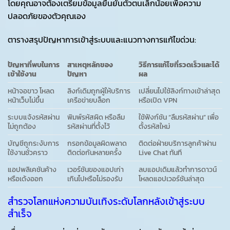
โดยคุณอาจต้องเตรียมข้อมูลยืนยันตัวตนเล็กน้อยเพื่อความ
ปลอดภัยของตัวคุณเอง
ตารางสรุปปัญหาการเข้าสู่ระบบและแนวทางการแก้ไขด่วน:
ปัญหาที่พบในการ
สาเหตุหลักของ
วิธีการแก้ไขที่รวดเร็วและได้
เข้าใช้งาน
ปัญหา
ผล
หน้าจอขาว โหลด
ลิงก์เดิมถูกผู้ให้บริการ
เปลี่ยนไปใช้ลิงก์ทางเข้าล่าสุด
หน้าเว็บไม่ขึ้น
เครือข่ายบล็อก
หรือเปิด VPN
ระบบแจ้งรหัสผ่าน
พิมพ์รหัสผิด หรือลืม
ใช้ฟังก์ชัน “ลืมรหัสผ่าน” เพื่อ
ไม่ถูกต้อง
รหัสผ่านที่ตั้งไว้
ตั้งรหัสใหม่
บัญชีถูกระงับการ
กรอกข้อมูลผิดพลาด
ติดต่อฝ่ายบริการลูกค้าผ่าน
ใช้งานชั่วคราว
ติดต่อกันหลายครั้ง
Live Chat ทันที
แอปพลิเคชันค้าง
เวอร์ชันของแอปเก่า
ลบแอปเดิมแล้วทำการดาวน์
หรือเด้งออก
เกินไปหรือไม่รองรับ
โหลดแอปเวอร์ชันล่าสุด
สำรวจโลกแห่งความบันเทิงระดับโลกหลังเข้าสู่ระบบ
สำเร็จ