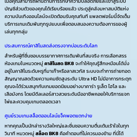
เมื่อคุณสามารถผ่านด่านการรักษาความปลอดภัยและเข้าสู่ระบบ
บัญชีส่วนตัวของคุณได้เรียบร้อยแล้ว ประตูสู่คลังมหาสมบัติแห่ง
ความบันเทิงออนไลน์จะเปิดต้อนรับคุณทันที แพลตฟอร์มนี้จัดเต็ม
บริการเกมเดิมพันทุกรูปแบบเพื่อตอบสนองความต้องการของผู้
เล่นทุกกลุ่ม
ประสบการณ์คาสิโนสดส่งตรงจากบ่อนระดับโลก
สำหรับผู้ที่ชื่นชอบบรรยากาศการเดิมพันที่สมจริง การเลือกสรร
ห้องเกมในหมวดหมู่
คาสิโนสด BK8
จะทำให้คุณรู้สึกเหมือนได้นั่ง
อยู่ในคาสิโนระดับหรูที่มาเก๊าหรือลาสเวกัส ระบบจะทำการถ่ายทอด
สัญญาณสดด้วยความคมชัดสูงระดับ Ultra HD ไม่มีอาการกระตุก
คุณจะได้ร่วมสนุกกับเกมยอดนิยมอย่างบาคาร่า รูเล็ต ไฮโล และ
เสือมังกร โดยมีดีลเลอร์สาวสวยระดับมืออาชีพคอยให้บริการแจก
ไพ่และควบคุมเกมตลอดเวลา
ศูนย์รวมเกมสล็อตออนไลน์แจ็คพอตแตกง่าย
หากคุณเป็นนักล่ารางวัลใหญ่และชื่นชอบความตื่นเต้นเร้าใจในทุก
วินาที หมวดหมู่
สล็อต BK8
คือคำตอบที่ไม่ควรมองข้าม ที่นี่ได้