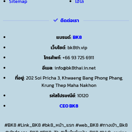
Sitemap
ไฮโล
ติดต่อเรา
แบรนด์
:
BK8
เว็บไซต์
: bk8th.vip
โทรศัพท์
: +66 93 725 6911
อีเมล
:
info@bk8thai.in.net
ที่อยู่
: 202 Soi Pricha 3, Khwaeng Bang Phong Phang,
Krung Thep Maha Nakhon
รหัสไปรษณีย์
: 10120
CEO BK8
#BK8 #Link_BK8 #bk8_หน้า_แรก #web_BK8 #ทางเข้า_Bk8