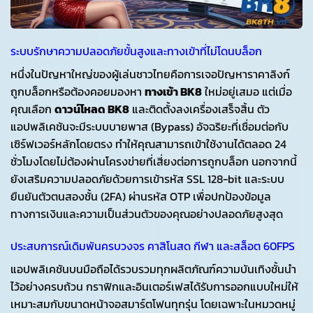
ระบบรักษาความปลอดภัยขั้นสูงและทางเข้าที่ไม่โดนบล็อก
หนึ่งในปัญหาใหญ่ของผู้เล่นชาวไทยคือการเจอปัญหาราคาลิงก์
ถูกบล็อกหรือต้องคอยมองหา
ทางเข้า BK8
ใหม่อยู่เสมอ แต่เมื่อ
คุณเลือก
ดาวน์โหลด BK8
และติดตั้งลงเครื่องเสร็จสิ้น ตัว
แอปพลิเคชันจะมีระบบบายพาส (Bypass) อัจฉริยะที่เชื่อมต่อกับ
เซิร์ฟเวอร์หลักโดยตรง ทำให้คุณสามารถเข้าใช้งานได้ตลอด 24
ชั่วโมงโดยไม่ต้องผ่านโครงข่ายที่เสี่ยงต่อการถูกบล็อก นอกจากนี้
ยังเสริมความปลอดภัยด้วยการเข้ารหัส SSL 128-bit และระบบ
ยืนยันตัวตนสองชั้น (2FA) ผ่านรหัส OTP เพื่อปกป้องข้อมูล
ทางการเงินและความเป็นส่วนตัวของคุณอย่างปลอดภัยสูงสุด
ประสบการณ์เดิมพันครบวงจร คาสิโนสด กีฬา และสล็อต 60FPS
แอปพลิเคชันบนมือถือได้รวบรวมทุกผลิตภัณฑ์ความบันเทิงชั้นนำ
ไว้อย่างครบถ้วน กราฟิกและอินเตอร์เฟสได้รับการออกแบบใหม่ให้
เหมาะสมกับขนาดหน้าจอสมาร์ตโฟนทุกรุ่น โดยเฉพาะในหมวดหมู่