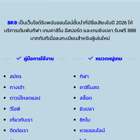
BK8
เป็นเว็บไซต์รับพนันออนไลน์ชั้นนำที่มีชื่อเสียงในปี 2026 ให้
บริการเดิมพันกีฬา เกมคาสิโน อีสปอร์ต และเกมยิงปลา รับฟรี 888
บาททันทีเมื่อลงทะเบียนสำหรับผู้เล่นใหม่
คู่มือการใช้งาน
หมวดหมู่เกม
สมัคร
กีฬา
ทางเข้า
คาสิโนสด
ดาวน์โหลดแอป
สล็อต
วีไอพี
ยิงปลา
เกี่ยวกับเรา
ซิกโบ
ติดต่อเรา
หวยออนไลน์