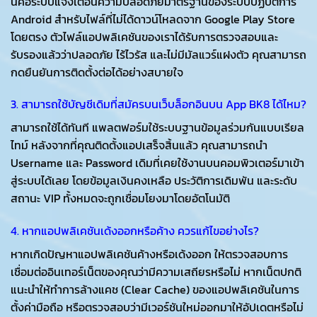
นี่คือระบบแจ้งเตือนความปลอดภัยมาตรฐานของระบบปฏิบัติการ
Android สำหรับไฟล์ที่ไม่ได้ดาวน์โหลดจาก Google Play Store
โดยตรง ตัวไฟล์แอปพลิเคชันของเราได้รับการตรวจสอบและ
รับรองแล้วว่าปลอดภัย ไร้ไวรัส และไม่มีมัลแวร์แฝงตัว คุณสามารถ
กดยืนยันการติดตั้งต่อได้อย่างสบายใจ
3. สามารถใช้บัญชีเดิมที่สมัครบนเว็บล็อกอินบน App BK8 ได้ไหม?
สามารถใช้ได้ทันที แพลตฟอร์มใช้ระบบฐานข้อมูลร่วมกันแบบเรียล
ไทม์ หลังจากที่คุณติดตั้งแอปเสร็จสิ้นแล้ว คุณสามารถนำ
Username และ Password เดิมที่เคยใช้งานบนคอมพิวเตอร์มาเข้า
สู่ระบบได้เลย โดยข้อมูลเงินคงเหลือ ประวัติการเดิมพัน และระดับ
สถานะ VIP ทั้งหมดจะถูกเชื่อมโยงมาโดยอัตโนมัติ
4. หากแอปพลิเคชันเด้งออกหรือค้าง ควรแก้ไขอย่างไร?
หากเกิดปัญหาแอปพลิเคชันค้างหรือเด้งออก ให้ตรวจสอบการ
เชื่อมต่ออินเทอร์เน็ตของคุณว่ามีความเสถียรหรือไม่ หากเน็ตปกติ
แนะนำให้ทำการล้างแคช (Clear Cache) ของแอปพลิเคชันในการ
ตั้งค่ามือถือ หรือตรวจสอบว่ามีเวอร์ชันใหม่ออกมาให้อัปเดตหรือไม่