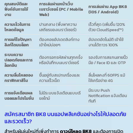
คุณสมบัติและ
การเล่นผ่านหน้าเว็บ
การเล่นผ่าน App BK8
ฟังก์ชันการใช้
เบราว์เซอร์ (PC / Mobile
(iOS / Android)
งาน
Web)
ความเร็วในการ
ปานกลาง (พึ่งพาความ
เร็วที่สุด (เพิ่มขึ้น 120%
โหลดข้อมูล
เสถียรของเบราว์เซอร์)
ด้วย CloudSpeed™)
การแก้ไขปัญหา
ต้องคอยอัปเดตลิงก์ทาง
อัปเดตอัตโนมัติ เข้าใช้
ลิงก์โดนบล็อก
เข้าใหม่บ่อยๆ
งานได้ถาวร 100%
ระบบความ
ต้องกรอกรหัสผ่านทุกครั้ง
รองรับการสแกนลายนิ้ว
ปลอดภัยและการ
หรือบันทึกบนเบราว์เซอร์
มือ / Face ID และ OTP
ล็อกอิน
ความลื่นไหลของ
ขึ้นอยู่กับสเปกเครื่องและ
ลื่นไหลคงที่ 60FPS แม้
กราฟิกคาสิโน
ความเร็วเน็ต
ใช้เครือข่าย 4G
มีระบบ Push
การแจ้งเตือนผล
ไม่มีระบบแจ้งเตือนแบบเรี
Notification แจ้งเตือน
บอลและโปรโมชั่น
ยลไทม์
ทันที
สมัครสมาชิก BK8 บนแอปพลิเคชันอย่างไรให้ปลอดภัย
และรวดเร็ว?
สำหรับผู้เล่นใหม่ที่เพิ่งทำการ
ดาวน์โหลด BK8
และต้องการเปิด