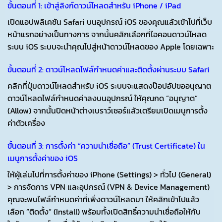
ขั้นตอนที่ 1: เข้าสู่ลิงก์ดาวน์โหลดสำหรับ iPhone / iPad
เปิดแอปพลิเคชัน Safari บนอุปกรณ์ iOS ของคุณแล้วเข้าไปที่เว็บ
หน้าแรกอย่างเป็นทางการ จากนั้นคลิกเลือกที่ไอคอนดาวน์โหลด
ระบบ iOS ระบบจะนำคุณไปสู่หน้าดาวน์โหลดของ Apple โดยเฉพาะ
ขั้นตอนที่ 2: ดาวน์โหลดไฟล์กำหนดค่าและติดตั้งผ่านระบบ Safari
คลิกที่ปุ่มดาวน์โหลดสำหรับ iOS ระบบจะแสดงป๊อปอัปขออนุญาต
ดาวน์โหลดไฟล์กำหนดค่าลงบนอุปกรณ์ ให้คุณกด “อนุญาต”
(Allow) จากนั้นปิดหน้าต่างเบราว์เซอร์แล้วเตรียมเปิดเมนูการตั้ง
ค่าตัวเครื่อง
ขั้นตอนที่ 3: การตั้งค่า “ความน่าเชื่อถือ” (Trust Certificate) ใน
เมนูการตั้งค่าของ iOS
ให้ผู้เล่นไปที่การตั้งค่าของ iPhone (Settings) > ทั่วไป (General)
> การจัดการ VPN และอุปกรณ์ (VPN & Device Management)
คุณจะพบไฟล์กำหนดค่าที่เพิ่งดาวน์โหลดมา ให้คลิกเข้าไปแล้ว
เลือก “ติดตั้ง” (Install) พร้อมทั้งเปิดสิทธิ์ความน่าเชื่อถือให้กับ